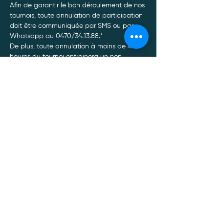
Afin de garantir le bon déroulement de nos 
tournois, toute annulation de participation 
doit être communiquée par SMS ou par 
Whatsapp au 0470/34.13.88.*
De plus, toute annulation à moins de 48 
heures du tournoi entrainera un non 
remboursement de celui-ci, quel qu’en soit 
le motif.
Afficher plus
Politique de confidentialité
Mentions légales