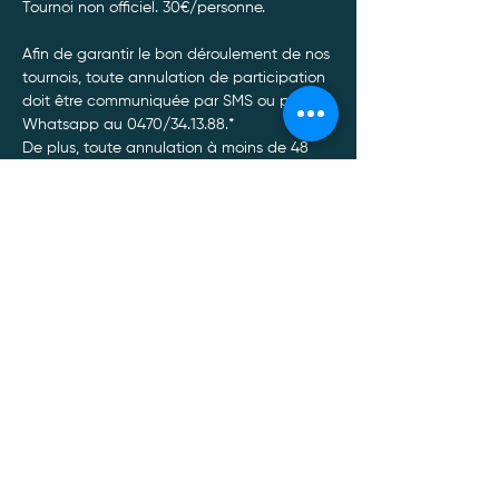
Tournoi non officiel. 30€/personne. 
Afin de garantir le bon déroulement de nos 
tournois, toute annulation de participation 
doit être communiquée par SMS ou par 
Whatsapp au 0470/34.13.88.*
De plus, toute annulation à moins de 48 
heures du tournoi entrainera un non 
remboursement de celui-ci, quel qu’en soit 
le motif.
Afficher plus