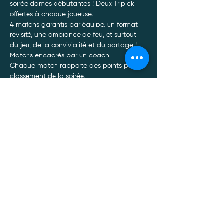
soirée dames débutantes ! Deux Tripick 
offertes à chaque joueuse. 
4 matchs garantis par équipe, un format 
revisité, une ambiance de feu, et surtout 
du jeu, de la convivialité et du partage ! 
Matchs encadrés par un coach.
Chaque match rapporte des points pour le 
classement de la soirée.
Lots pour les 3 premières équipes du 
classement.
Welcome pack et balles fournies à l’arrivée. 
Afficher plus