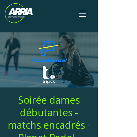
Soirée dames
débutantes -
matchs encadrés -