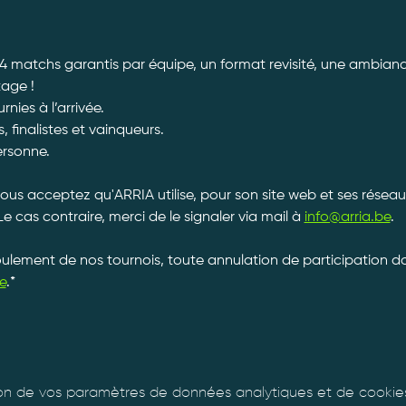
 4 matchs garantis par équipe, un format revisité, une ambiance
tage ! 
ies à l’arrivée. 
, finalistes et vainqueurs.
ersonne. 
vous acceptez qu'ARRIA utilise, pour son site web et ses réseau
Le cas contraire, merci de le signaler via mail à 
info@arria.be
.
roulement de nos tournois, toute annulation de participation 
e
.*
n de vos paramètres de données analytiques et de cookies 