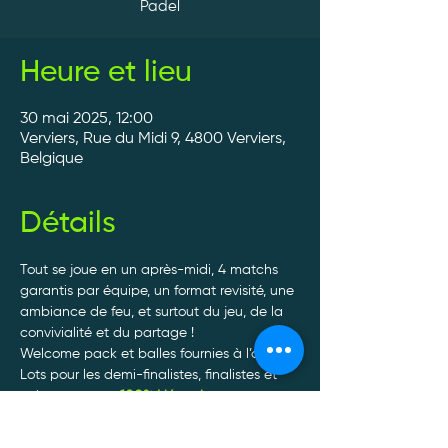
Padel
Heure et lieu
30 mai 2025, 12:00
Verviers, Rue du Midi 9, 4800 Verviers,
Belgique
Détails
Tout se joue en un après-midi, 4 matchs 
garantis par équipe, un format revisité, une 
ambiance de feu, et surtout du jeu, de la 
convivialité et du partage ! 
Welcome pack et balles fournies à l’arrivée. 
Lots pour les demi-finalistes, finalistes et 
vainqueurs par 
100% Liégeois
. 
Tournoi non officiel. 30€/personne. 